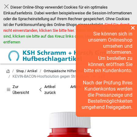
Dieser Online-Shop verwendet Cookies für ein optimales
Schließen
Einkaufserlebnis. Dabei werden beispielsweise die Session-Informationen
oder die Spracheinstellung auf Ihrem Rechner gespeichert. Ohne Cookies
ist der Funktionsumfang des Online-Shops eingeschränkt.
Sind Sie damit
×
nicht einverstanden, klicken Sie bitte hier.
Wenn Sie damit einverstanden
Sie können sich in
sind, klicken sie bitte auf das Kreuz links oben, um den Hinweis zu
unserem Onlineshop
entfernen
umsehen und
informieren.
Um bestellen zu
können, eröffnen Sie
bitte ein Kundenkonto.
Shop / Artikel
Orthopädische Hilfsmittel
Hanf/Kitt/Desinfektion
KEVIN-BACON-Hoofsolution gegen Strahlfäule, 150 g (St.)
Nach der Prüfung Ihres
Zur
Artikel
Artikel 10 von 15
nächster
Kundenkontos werden
Übersicht
zurück
Artikel
die Preisanzeige und
Bestellmöglichkeiten
umgehend freigegeben.