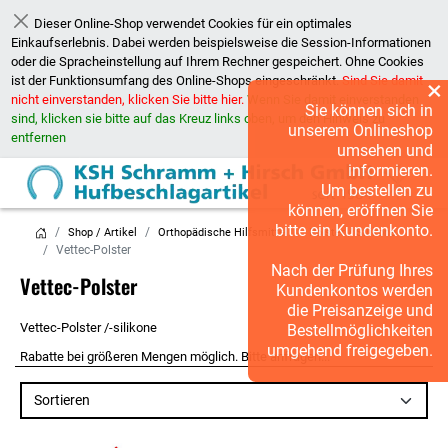
Dieser Online-Shop verwendet Cookies für ein optimales
Schließen
Einkaufserlebnis. Dabei werden beispielsweise die Session-Informationen
oder die Spracheinstellung auf Ihrem Rechner gespeichert. Ohne Cookies
ist der Funktionsumfang des Online-Shops eingeschränkt.
Sind Sie damit
×
nicht einverstanden, klicken Sie bitte hier.
Wenn Sie damit einverstanden
Sie können sich in
sind, klicken sie bitte auf das Kreuz links oben, um den Hinweis zu
unserem Onlineshop
entfernen
umsehen und
informieren.
Um bestellen zu
können, eröffnen Sie
bitte ein Kundenkonto.
Shop / Artikel
Orthopädische Hilfsmittel
Polster / Silikone
Vettec-Polster
Nach der Prüfung Ihres
Vettec-Polster
Kundenkontos werden
die Preisanzeige und
Vettec-Polster /-silikone
Bestellmöglichkeiten
umgehend freigegeben.
Rabatte bei größeren Mengen möglich. Bitte anfragen...
Sortieren