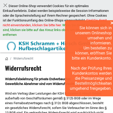
Dieser Online-Shop verwendet Cookies für ein optimales
Schließen
Einkaufserlebnis. Dabei werden beispielsweise die Session-Informationen
oder die Spracheinstellung auf Ihrem Rechner gespeichert. Ohne Cookies
ist der Funktionsumfang des Online-Shops eingeschränkt.
Sind Sie damit
nicht einverstanden, klicken Sie bitte hier.
Wenn Sie damit einverstanden
Sie können sich in
sind, klicken sie bitte auf das Kreuz links oben, um den Hinweis zu
unserem Onlineshop
entfernen
umsehen und
informieren.
Um bestellen zu
können, eröffnen Sie
bitte ein Kundenkonto.
Widerrufsrecht
Widerrufsrecht
Nach der Prüfung Ihres
Kundenkontos werden
die Preisanzeige und
Widerrufsbelehrung für private Endverbaucher.
Bestellmöglichkeiten
Gewerbliche Abnehmer sind vom Widerrufsrecht ausgeschlossen.
umgehend freigegeben.
Wird ein Vertrag über Leistungen der KSH Schramm & Hirsch GmbH
außerhalb von Geschäftsräumen gemäß § 312b BGB oder im Wege
eines Fernabsatzvertrages nach § 312c BGB abgeschlossen, besteht
ein gesetzliches Widerrufsrecht, sofern Sie Verbraucher im Sinne des §
13 BGB sind. Ein vertragliches Widerrufsrecht wird ausdrücklich nicht