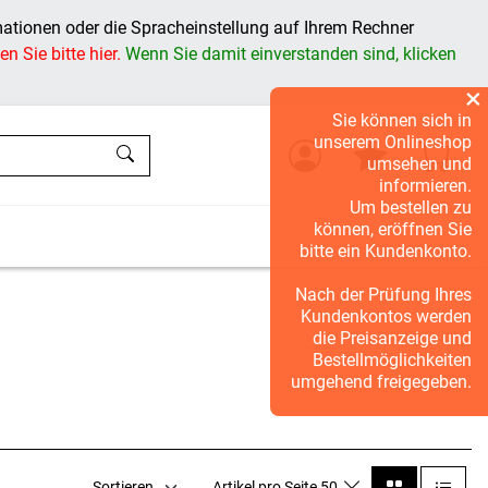
mationen oder die Spracheinstellung auf Ihrem Rechner
n Sie bitte hier.
Wenn Sie damit einverstanden sind, klicken
×
Sie können sich in
unserem Onlineshop
umsehen und
informieren.
Um bestellen zu
können, eröffnen Sie
bitte ein Kundenkonto.
Nach der Prüfung Ihres
Kundenkontos werden
die Preisanzeige und
Bestellmöglichkeiten
umgehend freigegeben.
Sortieren
Artikel pro Seite 50