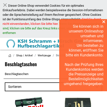
Dieser Online-Shop verwendet Cookies für ein optimales
Schließen
Einkaufserlebnis. Dabei werden beispielsweise die Session-Informationen
oder die Spracheinstellung auf Ihrem Rechner gespeichert. Ohne Cookies
ist der Funktionsumfang des Online-Shops eingeschränkt.
Sind Sie damit
×
nicht einverstanden, klicken Sie bitte hier.
Wenn Sie damit einverstanden
Sie können sich in
sind, klicken sie bitte auf das Kreuz links oben, um den Hinweis zu
unserem Onlineshop
entfernen
umsehen und
informieren.
Um bestellen zu
können, eröffnen Sie
bitte ein Kundenkonto.
Beschlagtaschen
Shop / Artikel
Werkzeuge
Beschlagtaschen
Nach der Prüfung Ihres
Kundenkontos werden
die Preisanzeige und
Beschlagtaschen
Bestellmöglichkeiten
umgehend freigegeben.
Sortieren