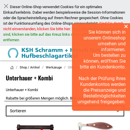
Dieser Online-Shop verwendet Cookies für ein optimales
Schließen
Einkaufserlebnis. Dabei werden beispielsweise die Session-Informationen
oder die Spracheinstellung auf Ihrem Rechner gespeichert. Ohne Cookies
ist der Funktionsumfang des Online-Shops eingeschränkt.
Sind Sie damit
×
nicht einverstanden, klicken Sie bitte hier.
Wenn Sie damit einverstanden
Sie können sich in
sind, klicken sie bitte auf das Kreuz links oben, um den Hinweis zu
unserem Onlineshop
entfernen
umsehen und
informieren.
Um bestellen zu
können, eröffnen Sie
bitte ein Kundenkonto.
Unterhauer + Kombi
Shop / Artikel
Werkzeuge
Unterhauer + Kombi
Nach der Prüfung Ihres
Kundenkontos werden
die Preisanzeige und
Unterhauer + Kombi
Bestellmöglichkeiten
Rabatte bei größeren Mengen möglich. Bitte anfragen...
umgehend freigegeben.
Sortieren